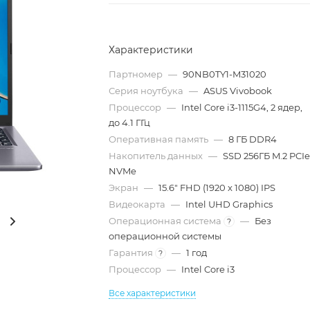
Характеристики
Партномер
—
90NB0TY1-M31020
Серия ноутбука
—
ASUS Vivobook
Процессор
—
Intel Core i3-1115G4, 2 ядер,
до 4.1 ГГц
Оперативная память
—
8 ГБ DDR4
Накопитель данных
—
SSD 256ГБ M.2 PCI
NVMe
Экран
—
15.6" FHD (1920 x 1080) IPS
Видеокарта
—
Intel UHD Graphics
Операционная система
—
Без
?
операционной системы
Гарантия
—
1 год
?
Процессор
—
Intel Core i3
Все характеристики