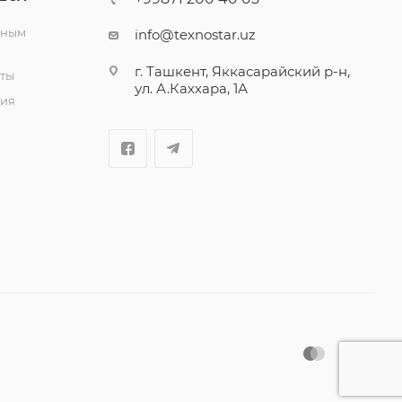
вным
info@texnostar.uz
г. Ташкент, Яккасарайский р-н,
ты
ул. А.Каххара, 1А
ия