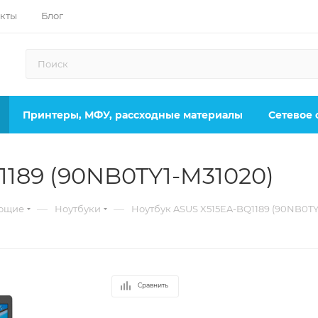
кты
Блог
Принтеры, МФУ, рассходные материалы
Сетевое
1189 (90NB0TY1-M31020)
—
—
ующие
Ноутбуки
Ноутбук ASUS X515EA-BQ1189 (90NB0TY
Сравнить