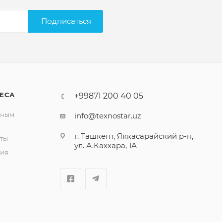
Подписаться
ЕСА
+99871 200 40 05
вным
info@texnostar.uz
г. Ташкент, Яккасарайский р-н,
ты
ул. А.Каххара, 1А
ия