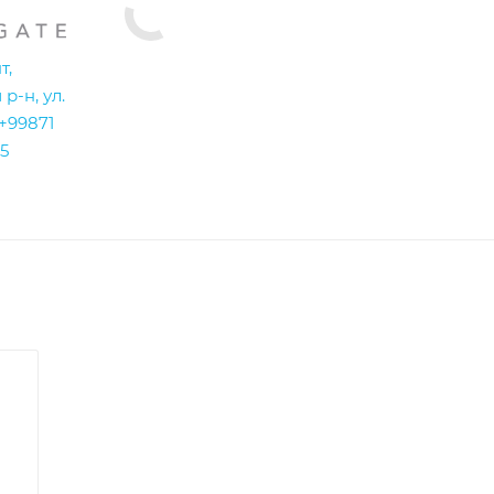
т,
р-н, ул.
+99871
5