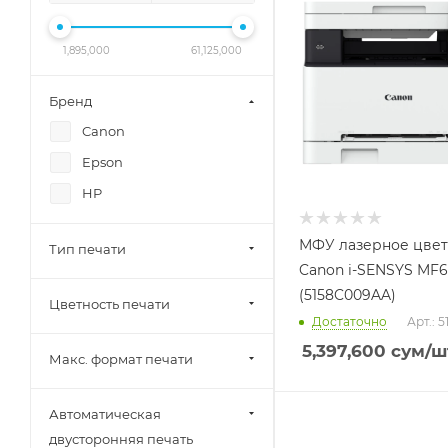
1,895,000
61,125,000
Бренд
Canon
Epson
HP
МФУ лазерное цве
Тип печати
Canon i-SENSYS MF
(5158C009AA)
Цветность печати
Достаточно
Арт.: 
5,397,600
сум
/ш
Макс. формат печати
Автоматическая
двусторонняя печать