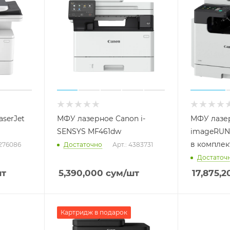
serJet
МФУ лазерное Canon i-
МФУ лазе
SENSYS MF461dw
imageRUNN
в комплек
6276086
Достаточно
Арт.: 4383731
Достаточ
шт
5,390,000
сум
/шт
17,875,2
Картридж в подарок