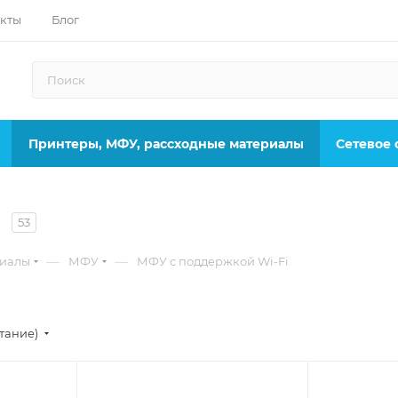
кты
Блог
Принтеры, МФУ, рассходные материалы
Сетевое
i
53
—
—
риалы
МФУ
МФУ с поддержкой Wi-Fi
стание)