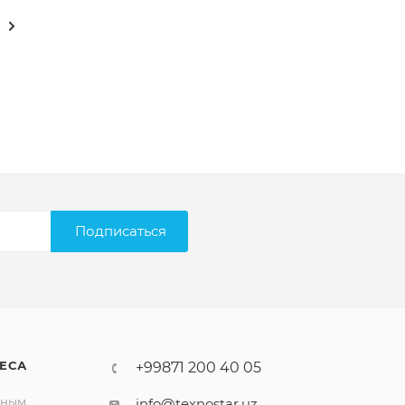
Подписаться
ЕСА
+99871 200 40 05
вным
info@texnostar.uz