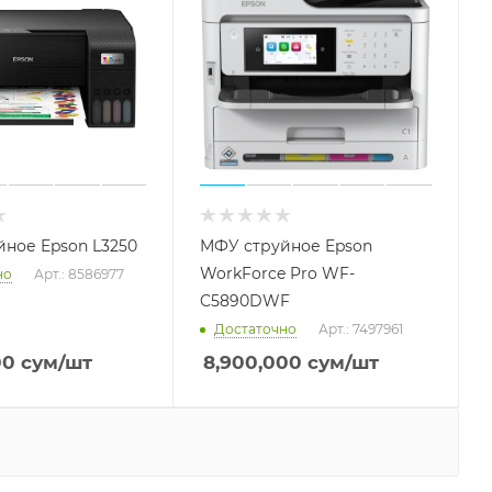
ное Epson L3250
МФУ струйное Epson
WorkForce Pro WF-
но
Арт.: 8586977
C5890DWF
Достаточно
Арт.: 7497961
00
сум
/шт
8,900,000
сум
/шт