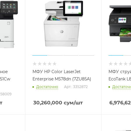
тное
МФУ HP Color LaserJet
МФУ стру
651Cw
Enterprise M578dn (7ZU85A)
EcoTank L
Достаточно
Арт.: 3352872
Достаточ
5158009
т
30,260,000
сум
/шт
6,976,6