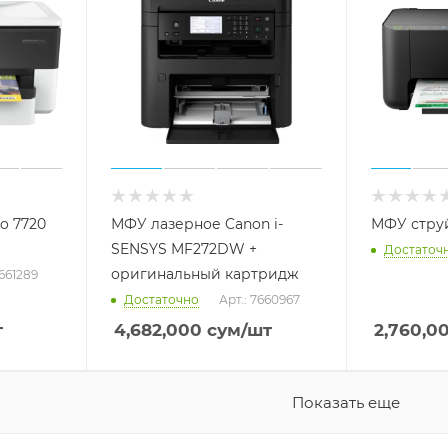
o 7720
МФУ лазерное Canon i-
МФУ струй
SENSYS MF272DW +
Достаточ
оригинальный картридж
8661289
Достаточно
Арт.: 7660967
т
4,682,000
сум
/шт
2,760,0
Показать еще