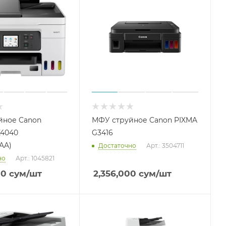
йное Canon
МФУ струйное Canon PIXMA
X4040
G3416
AA)
Достаточно
Арт.: 3504711
но
Арт.: 1045821
00
сум
/шт
2,356,000
сум
/шт