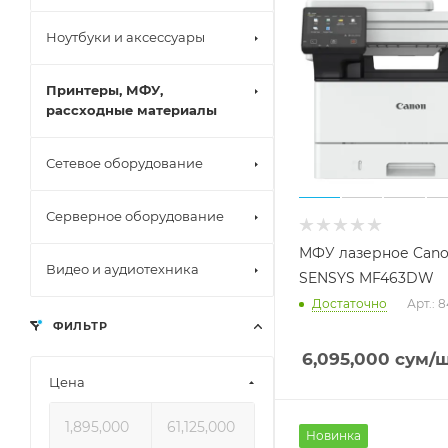
Системный б
Ноутбуки и аксессуары
Белая сборк
Игровые ко
Macbook
Принтеры, МФУ,
Офисные ко
Игровые ноу
рассходные материалы
Мини PC
Нетбуки
Ультрабуки
Сетевое оборудование
Офисные ноу
Трансформе
Микрофоны
Серверное оборудование
Веб камеры
Внешние жес
МФУ лазерное Canon
Видео и аудиотехника
Мышки
SENSYS MF463DW
Клавиатуры
Достаточно
Арт.: 
Цифровые ф
Клавиатуры 
ФИЛЬТР
Зеркальные 
Наушники
6,095,000
сум
/
Флеш памят
Цена
Новинка