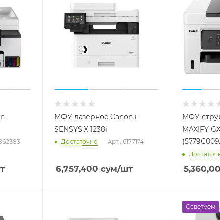
on
МФУ лазерное Canon i-
МФУ стру
SENSYS X 1238i
MAXIFY G
(5779C009
6862383
Достаточно
Арт.: 6177174
Достаточ
т
6,757,400
сум
/шт
5,360,0
Советуем