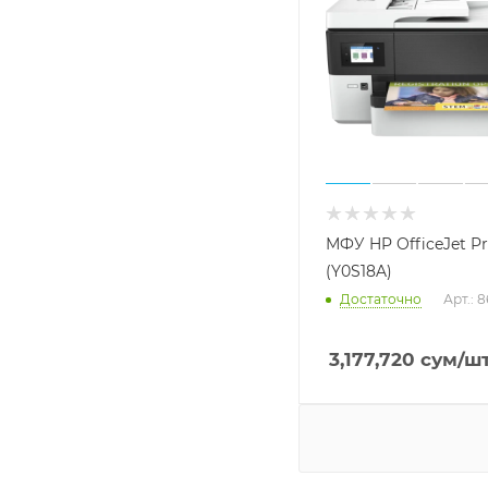
МФУ HP OfficeJet Pr
(Y0S18A)
Достаточно
Арт.: 
3,177,720
сум
/ш