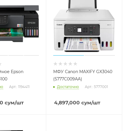
йное Epson
МФУ Canon MAXIFY GX3040
8100
(5777C009AA)
но
Арт.: 1194411
Достаточно
Арт.: 5777001
20
сум
/шт
4,897,000
сум
/шт