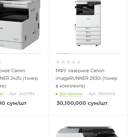
рное Canon
МФУ лазерное Canon
ER 2425i (тонер
imageRUNNER 2930i (тонер
те)
в комплекте)
но
Арт.: 2425789
Достаточно
Арт.: 5800048
00
сум
/шт
30,100,000
сум
/шт