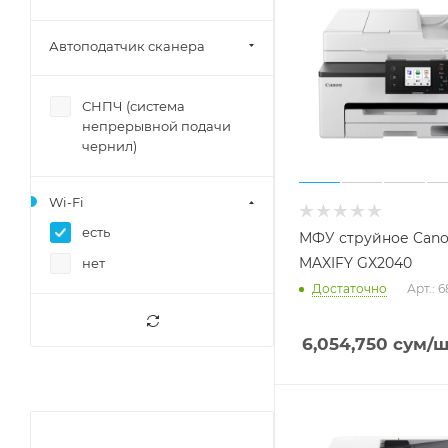
Автоподатчик сканера
СНПЧ (система
непрерывной подачи
чернил)
Wi-Fi
есть
МФУ струйное Can
MAXIFY GX2040
нет
Достаточно
Арт.: 
6,054,750
сум
/ш