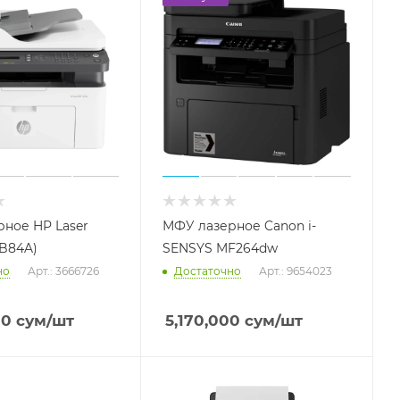
Оперативная память для
ноутбуков
Жесткие диски для ноутбуков
Источники бесперебойного
питания
Аккумуляторы для UPS
ное HP Laser
МФУ лазерное Canon i-
Батарейные шкафы для ИБП
ZB84A)
SENSYS MF264dw
Процессоры для серверов
но
Арт.: 3666726
Достаточно
Арт.: 9654023
00
сум
/шт
5,170,000
сум
/шт